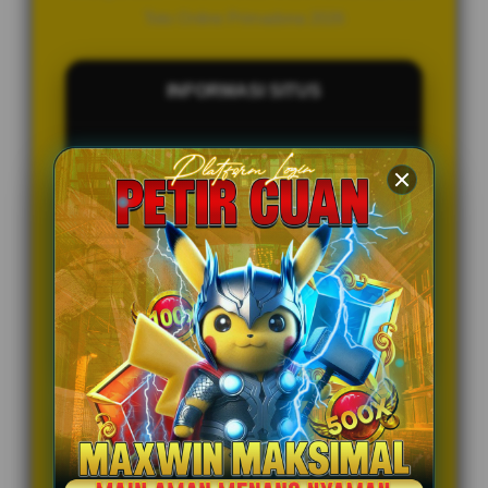
Toto Online Primadona 2026
INFORMASI SITUS
Penilaian Pengguna
999.789.333+
Sistem Pembayaran
4 Metode
Layanan Support
24/7
Platform
Multi-Device
PENAWARAN SPESIAL