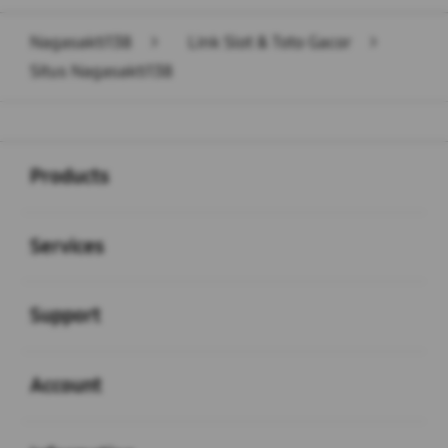
Nagasakti138
>
Link Slot & Toto Gacor
>
Situs Nagasakti138
Buka
Footer Navigation
Products
Buka
Services
Buka
Support
Buka
Account
Buka