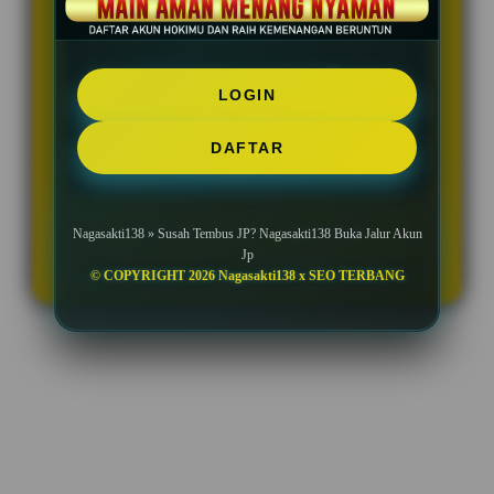
BONUS NEW MEMBER UP TO 10%
Minimal Deposit Rp. 10.000
LOGIN
Minimal Withdraw Rp 50.000
DAFTAR
LOGIN
DAFTAR
Nagasakti138 » Susah Tembus JP? Nagasakti138 Buka Jalur Akun
Jp
© COPYRIGHT 2026 Nagasakti138 x SEO TERBANG
Layer Popup Close